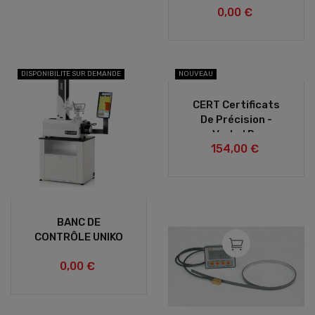
0,00 €
DISPONIBILITE SUR DEMANDE
NOUVEAU
CERT Certificats
De Précision -
Verbal De
154,00 €
Réception
BANC DE
CONTRÔLE UNIKO
0,00 €