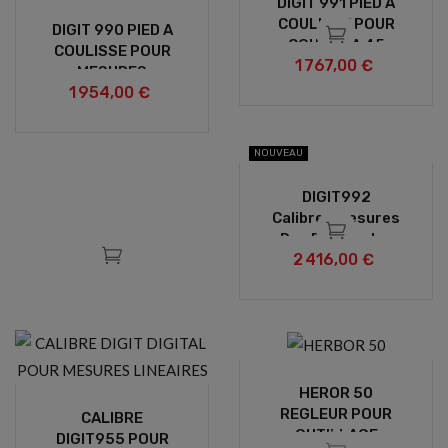
DIGIT 991 PIED A
COULISSE POUR
DIGIT 990 PIED A
COUPES A 45
COULISSE POUR
1 767,00 €
MESURES
1 954,00 €
LINEAIRES
INT/EXT
NOUVEAU
DIGIT992
Calibres Mesures
Des Diagonales
2 416,00 €
Et Entraxes De
Perçage
HEROR 50
REGLEUR POUR
CALIBRE
OUTILLAGE
DIGIT955 POUR