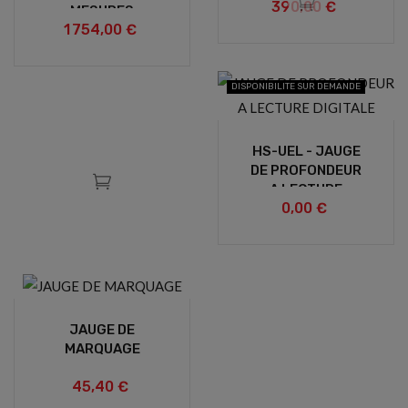
390,00 €
TOUPIE
MESURES
1 754,00 €
INT/EXT
DISPONIBILITE SUR DEMANDE
HS-UEL - JAUGE
DE PROFONDEUR
A LECTURE
0,00 €
DIGITALE
JAUGE DE
MARQUAGE
45,40 €