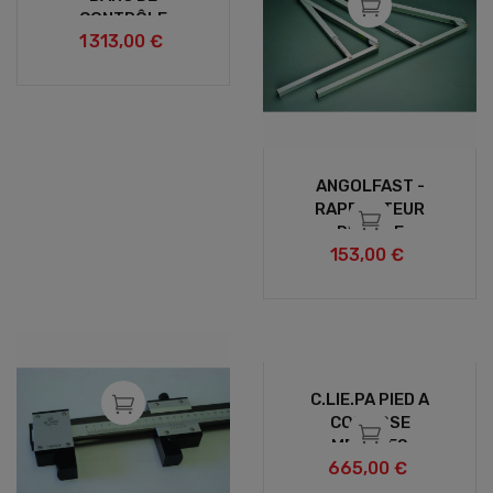
CONTRÔLE
1 313,00 €
ANGOLFAST -
RAPPORTEUR
D'ANGLE
153,00 €
C.LIE.PA PIED A
COULISSE
MESURES
665,00 €
INT/EXT AVEC
PLAQUETTES EN