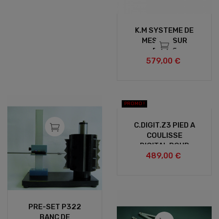
K.M SYSTEME DE
MESURE SUR
BANDE
579,00 €
MAGNETIQUE
PROMO !
C.DIGIT.Z3 PIED A
COULISSE
DIGITAL POUR
489,00 €
MESURES DES
FRAISES Z3
PRE-SET P322
BANC DE