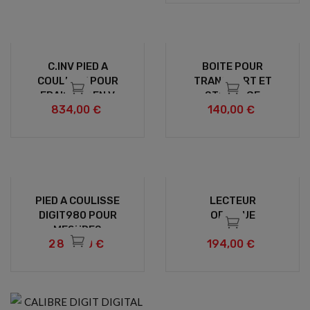
C.INV PIED A
BOITE POUR
COULISSE POUR
TRANSPORT ET
FRAISAGE EN V
STOCKAGE
834,00 €
140,00 €
-90
PIED A COULISSE
LECTEUR
DIGIT980 POUR
OPTIQUE
MESURES
2 815,00 €
194,00 €
LINEAIRES
INT/EXT A BECS
LONGS EN ACIER