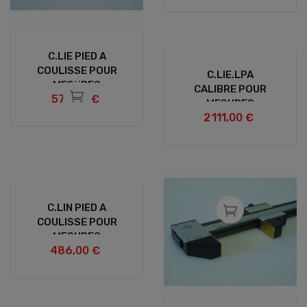
ACIER
C.LIE PIED A
COULISSE POUR
C.LIE.LPA
MESURES
CALIBRE POUR
573,00 €
INT/EXT
MESURES
2 111,00 €
LINEAIRES
INT/EXT A BECS
LONGS
C.LIN PIED A
COULISSE POUR
MESURES
486,00 €
LINEAIRES