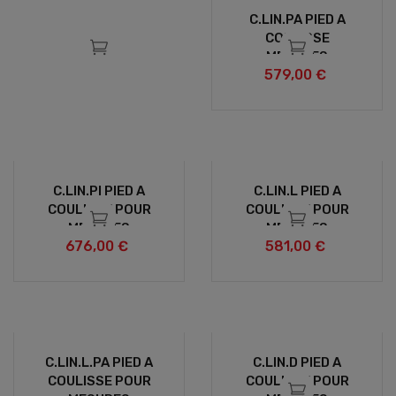
C.LIN.PA PIED A
COULISSE
MESURES
579,00 €
LINEAIRES AVEC
PLAQUETTES EN
ACIER
C.LIN.PI PIED A
C.LIN.L PIED A
COULISSE POUR
COULISSE POUR
MESURES
MESURES
676,00 €
581,00 €
LINEAIRES ET
LINEAIRES A BECS
ENTRAXES DE
LONGS
PERCAGE
C.LIN.L.PA PIED A
C.LIN.D PIED A
COULISSE POUR
COULISSE POUR