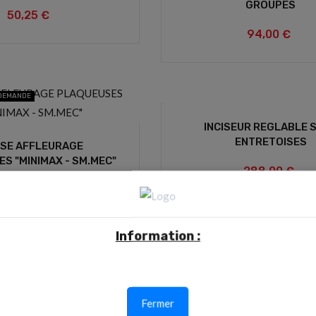
GROUPES
50,25 €
94,00 €
 DEMANDE
INCISEUR REGLABLE 
ENTRETOISES
ISE AFFLEURAGE
S "MINIMAX - SM.MEC"
288,00 €
0,00 €
Information :
 DEMANDE
DISPONIBILITE SUR DEMANDE
TS DE MANOEUVRE
VOLANTS DE SERRA
Fermer