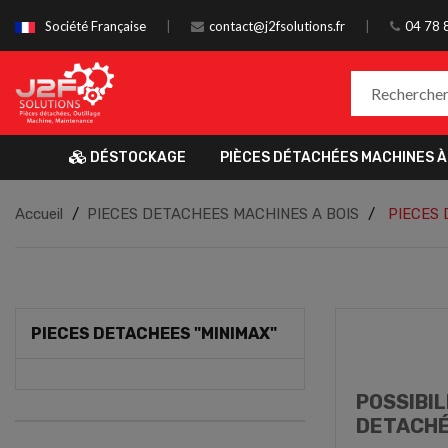
Société Française
contact@j2fsolutions.fr
04 78 
DÉSTOCKAGE
PIÈCES DÉTACHÉES MACHINES À
Accueil
PIECES DETACHEES MACHINES A BOIS
PIECES 
PIECES DETACHEES "MINIMAX"
POSSIBIL
DETACHÉ