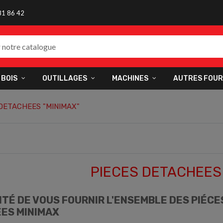
81 86 42
 BOIS
OUTILLAGES
MACHINES
AUTRES FOUR
DETACHEES "MINIMAX"
PIECES DETACHEES 
ITÉ DE VOUS FOURNIR L'ENSEMBLE DES PIÉCE
ES MINIMAX