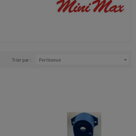

Trier par :
Pertinence