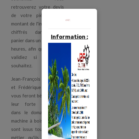
retrouverez votre devis
de votre pièce et le
montant de l'intervention
chiffrés dans votre
Information :
panier dans un délai de 24
heures, afin que vous le
validiez si vous le
souhaitez.
Jean-François DONNAY
et Frédérique DONNAY
vous feront bénéficier de
leur forte expérience
dans le domaine de la
machine à bois puisqu'ils
sont issus tous deux du
métier qu'ils ont servi