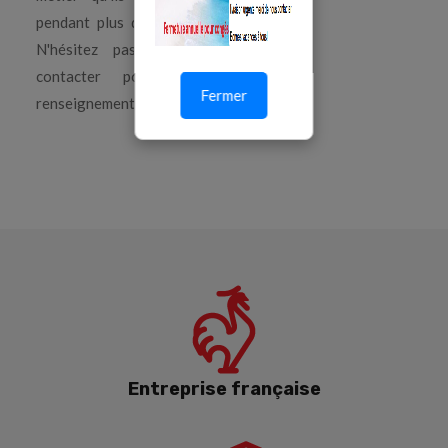
pendant plus de 25 ans.
N'hésitez pas à nous
contacter pour tous
Fermer
renseignements.
Entreprise française