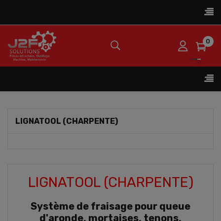
Bas
☰
la
nav
0
Bas
☰
la
nav
LIGNATOOL (CHARPENTE)
LIGNATOOL (CHARPENTE)
Système de fraisage pour queue
d'aronde, mortaises, tenons,