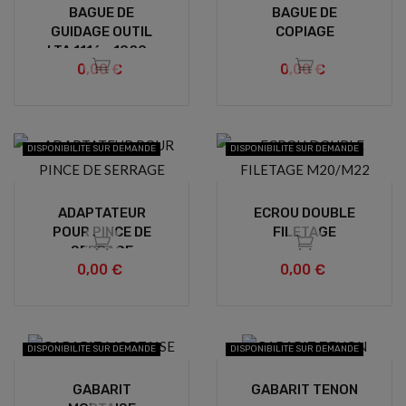
BAGUE DE
BAGUE DE
GUIDAGE OUTIL
COPIAGE
LTA 1116 - 1029 -
0,00 €
0,00 €
1030 -1031
DISPONIBILITE SUR DEMANDE
DISPONIBILITE SUR DEMANDE
ADAPTATEUR
ECROU DOUBLE
POUR PINCE DE
FILETAGE
SERRAGE
0,00 €
0,00 €
DISPONIBILITE SUR DEMANDE
DISPONIBILITE SUR DEMANDE
GABARIT
GABARIT TENON