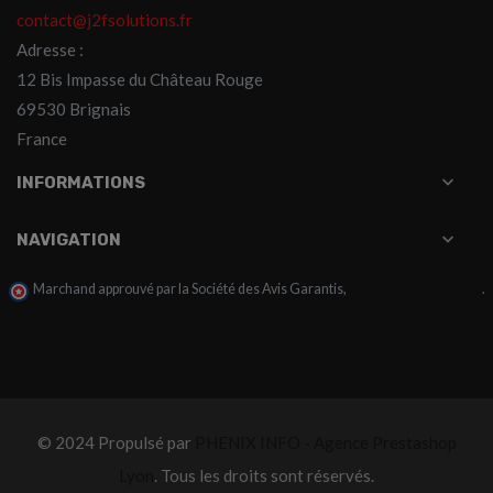
contact@j2fsolutions.fr
Adresse :
12 Bis Impasse du Château Rouge
69530 Brignais
France

INFORMATIONS

NAVIGATION
Marchand approuvé par la Société des Avis Garantis,
cliquez ici pour vérifier
.
© 2024 Propulsé par
PHENIX INFO - Agence Prestashop
Lyon
. Tous les droits sont réservés.