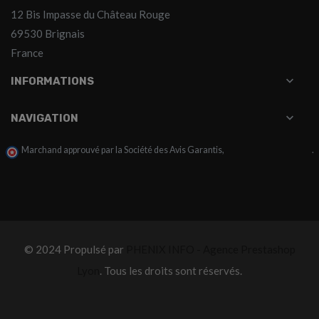
12 Bis Impasse du Château Rouge
69530 Brignais
France

INFORMATIONS

NAVIGATION
Marchand approuvé par la Société des Avis Garantis,
cliquez ici pour vérifier
.
© 2024 Propulsé par
PHENIX INFO - Agence Prestashop
Lyon
. Tous les droits sont réservés.