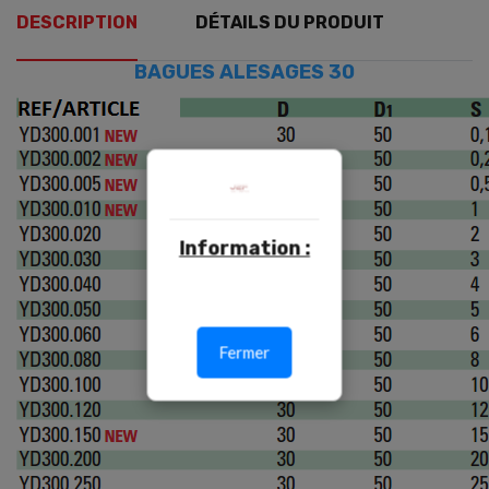
DESCRIPTION
DÉTAILS DU PRODUIT
BAGUES ALESAGES 30
Information :
Fermer