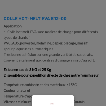
COLLE HOT-MELT EVA 812-00
Application
: Colle hot melt EVA sans matière de charge pour différents
types de chants (
PVC, ABS,
polyester, mélaminé, papier, placage, massif
) pour plaqueuses automatiques.
Très bonne adhésion sur une grande variété de substrats.
Convient également aux centres d’usinage ainsi qu’au soft.
Existe en sac de 3 KG et 25 Kg
Disponible pour expédition directe de chez notre fournisseur
Température ambiante et des matériaux >15°C
Couleur : naturel
Température d’application : 180 – 200°C
Vitesse : minimum d'avance de la plaqueuse 10m/min