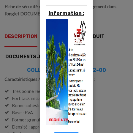
Fiche de sécurité et fiche produit en téléchargement dans
Information :
l'onglet DOCUMENTS JOINTS
DESCRIPTION
DÉTAILS DU PRODUIT
DOCUMENTS JOINTS
COLLE HOT-MELT EVA 812-00
Caractéristiques / Conseils de mise en œuvre :
Très bonne résistance température
Fort tack initial
Bonne cohésion
Base : EVA
Forme : granulés
Densité : approx. 1,1 g/cm3