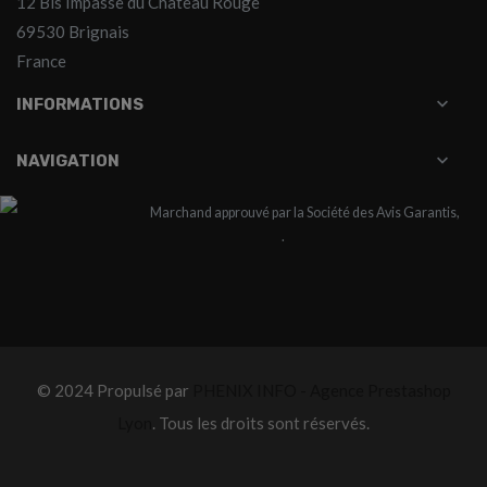
12 Bis Impasse du Château Rouge
69530 Brignais
France

INFORMATIONS

NAVIGATION
Marchand approuvé par la Société des Avis Garantis,
cliquez ici pour vérifier
.
© 2024 Propulsé par
PHENIX INFO - Agence Prestashop
Lyon
. Tous les droits sont réservés.