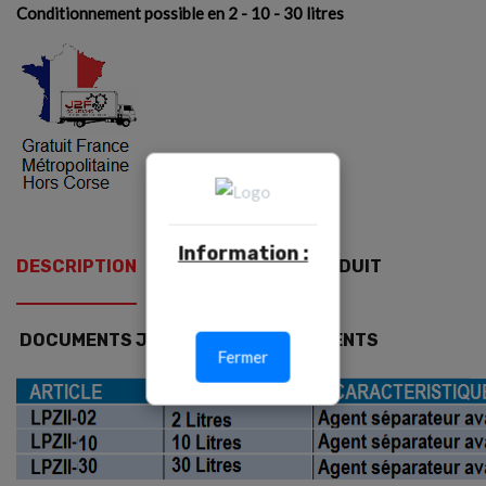
Conditionnement possible en 2 - 10 -
30 litres
Information :
DESCRIPTION
DÉTAILS DU PRODUIT
DOCUMENTS JOINTS
AVIS CLIENTS
Fermer